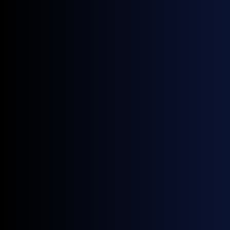
bedste, og det er præcis det, vi tilbyder hos
Webflowy.
Vi er to unge webspecialister, der fokuserer
på at lave unikke, kreative hjemmesider, der slår benene
væk under dine besøgende og efterlader et stærkt
indtryk.
Læs mere om os
Anderkendt som
1 ud af 500
Webflow partnere i verden.
HVORFOR WEBLOW?