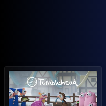
Webflowy er et anerkendt Webflow bureau der består af
freelance desigerne Thomas og Nicolai, som gør din digitale
drøm til virkelighed.