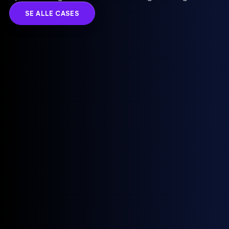
SE ALLE CASES
Alle vores hestekræfter i ét
der
speciale. At lave hjemmesider
sparker røv.
Vi forstår, at din virksomhed fortjener kun det