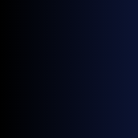
March 7, 2024
Viden
Hvad er et Webflow bureau?