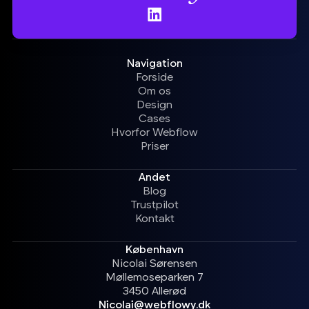
Navigation
Forside
Om os
Design
Cases
Hvorfor Webflow
Priser
Andet
Blog
Trustpilot
Kontakt
København
Nicolai Sørensen
Møllemoseparken 7
3450 Allerød
Nicolai@webflowy.dk