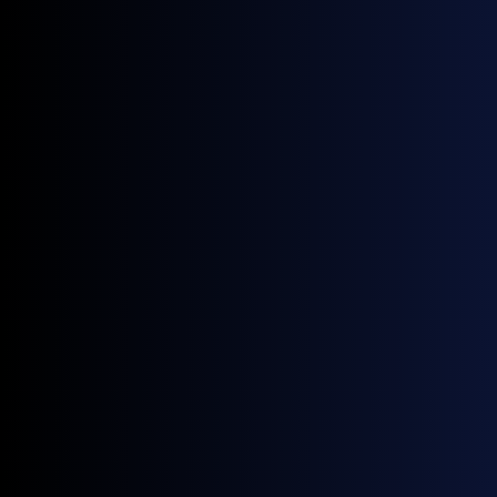
March 6, 2024
Viden
7 Ting du bør vide om Webflow